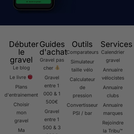
Débuter
Guides
Outils
Services
le
d'achat
Comparateurs
Calendrier
gravel
Gravel pas
gravel
Simulateur
Le blog
cher
taille vélo
Annuaire
Le livre
Gravel
vélocistes
Calculateur
entre 1
Plans
de
Annuaire
000 & 1
d'entrainement
pression
clubs
500€
Choisir
Convertisseur
Annuaire
Gravel
mon
PSI / bar
marques
entre 1
gravel
Rejoindre
500 & 3
Ma
la Tribu™