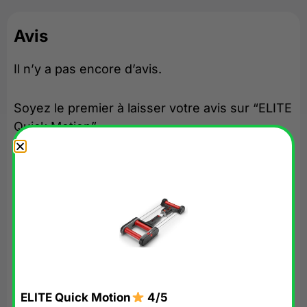
Avis
Il n’y a pas encore d’avis.
Soyez le premier à laisser votre avis sur “ELITE
Quick Motion”
Votre adresse e-mail ne sera pas publiée.
Les
champs obligatoires sont indiqués avec
*
Votre avis
*
Nom
*
ELITE Quick Motion
4/5