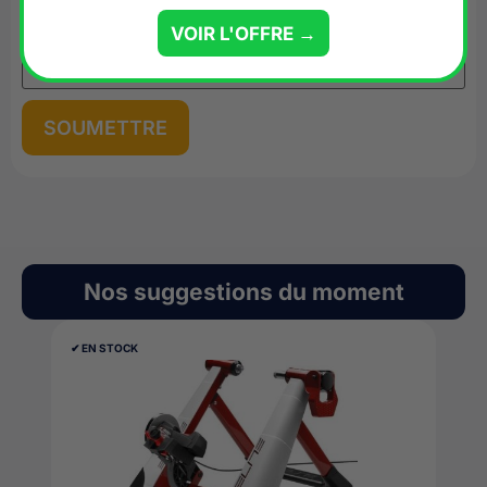
E-mail
*
VOIR L'OFFRE →
Nos suggestions du moment
✔︎ EN STOCK