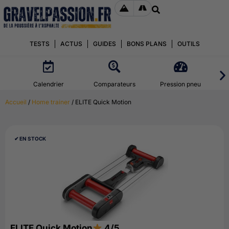
TESTS
ACTUS
GUIDES
BONS PLANS
OUTILS
Calendrier
Comparateurs
Pression pneu
Accueil
/
Home trainer
/ ELITE Quick Motion
✔︎ EN STOCK
ELITE Quick Motion
4/5