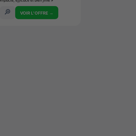
pacte, efficace et bien finie »
VOIR L'OFFRE →