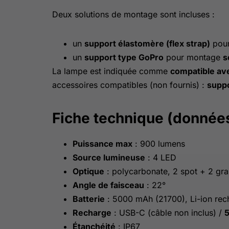
Deux solutions de montage sont incluses :
un
support élastomère (flex strap)
pour
un
support type GoPro
pour montage
s
La lampe est indiquée comme
compatible ave
accessoires compatibles (non fournis) :
supp
Fiche technique (donnée
Puissance max
: 900 lumens
Source lumineuse
: 4 LED
Optique
: polycarbonate, 2 spot + 2 gr
Angle de faisceau
: 22°
Batterie
: 5000 mAh (21700), Li-ion rec
Recharge
: USB-C (câble non inclus) /
5
Étanchéité
: IP67