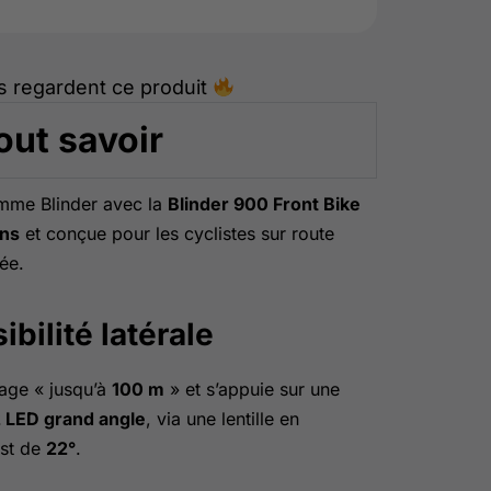
s regardent ce produit
out savoir
amme Blinder avec la
Blinder 900 Front Bike
ns
et conçue pour les cyclistes sur route
ée.
ibilité latérale
rage « jusqu’à
100 m
» et s’appuie sur une
 LED grand angle
, via une lentille en
est de
22°
.