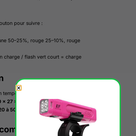
outon pour suivre :
une 50–25%, rouge 25–10%, rouge
 charge / flash vert court = charge
n
 temporaire) et un corps en aluminium
CNC
0 × 27 × 27 mm
pour un poids de
167 g
.
20 à 50 °C
.
 compteur