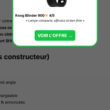
Knog Blinder 900
4/5
 cintres de
22,2 à 35 mm
,
« Lampe compacte, efficace et bien finie »
ous compteur
.
c cintres aéros
. Knog mentionne aussi des
VOIR L'OFFRE →
ort StVZO
et
support casque
.
s constructeur)
and angle
hargeable
 h
annoncées