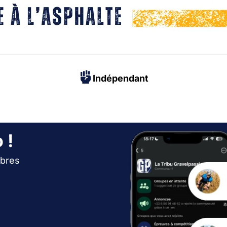
Indépendant
 !
bres