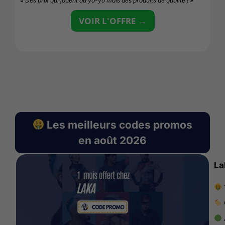
« Des prix qui jouent au yo-yo mais des produits de qualité ! »
« N
VOIR L'OFFRE →
Les meilleurs codes promos
en août 2026
La