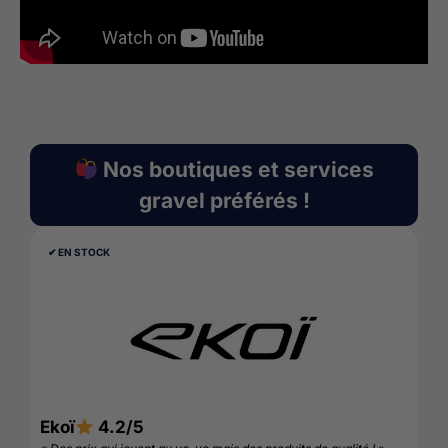
Nos boutiques et services
gravel préférés !
✔︎ EN STOCK
✔︎
Ekoï
4.2/5
Ho