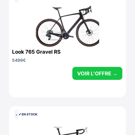
Look 765 Gravel RS
5499
€
VOIR L'OFFRE →
-
✔︎ EN STOCK