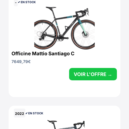
-
✔︎ EN STOCK
Officine Mattio Santiago C
7649,79
€
VOIR L'OFFRE →
2022
✔︎ EN STOCK