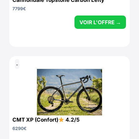
Cannondale Topstone Carbon Lefty
7799
€
VOIR L'OFFRE →
-
CMT XP (Confort)
4.2/5
6290
€