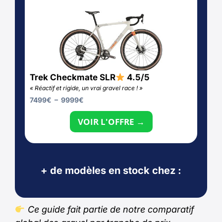
Trek Checkmate SLR
4.5/5
« Réactif et rigide, un vrai gravel race ! »
7499
€
–
9999
€
VOIR L'OFFRE →
+ de modèles en stock chez :
Ce guide fait partie de notre comparatif