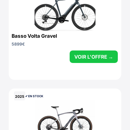
Basso Volta Gravel
5899
€
VOIR L'OFFRE →
2025
✔︎ EN STOCK