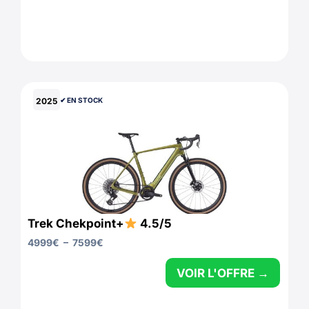
2025
✔︎ EN STOCK
Trek Chekpoint+
4.5/5
4999
€
–
7599
€
VOIR L'OFFRE →