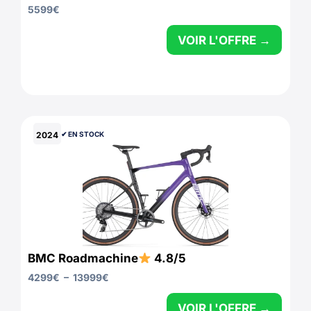
5599
€
VOIR L'OFFRE →
2024
✔︎ EN STOCK
BMC Roadmachine
4.8/5
4299
€
–
13999
€
VOIR L'OFFRE →