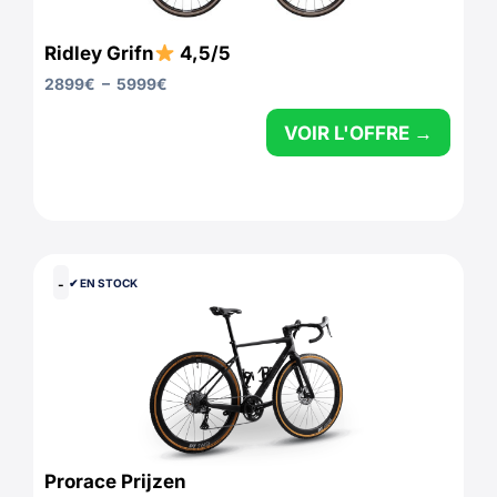
Ridley Grifn
4,5/5
2899
€
–
5999
€
VOIR L'OFFRE →
-
✔︎ EN STOCK
Prorace Prijzen