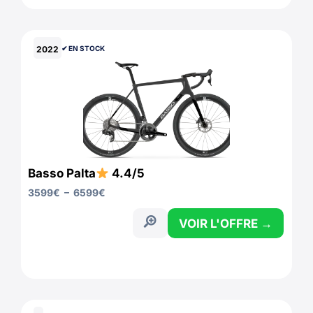
2022
✔︎ EN STOCK
Basso Palta
4.4/5
3599
€
–
6599
€
VOIR L'OFFRE →