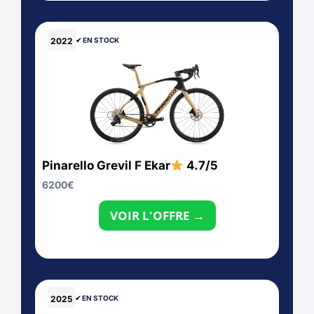
2022
✔︎ EN STOCK
Pinarello Grevil F Ekar
4.7/5
6200
€
VOIR L'OFFRE →
2025
✔︎ EN STOCK