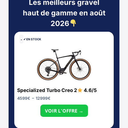
Les meilleurs gravel
haut de gamme en août
2026
-
✔︎ EN STOCK
Specialized Turbo Creo 2
4.6/5
4599
€
–
12999
€
VOIR L'OFFRE →