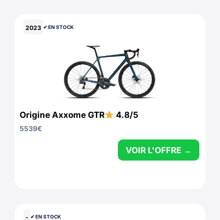
2023
✔︎ EN STOCK
Origine Axxome GTR
4.8/5
5539
€
VOIR L'OFFRE →
-
✔︎ EN STOCK