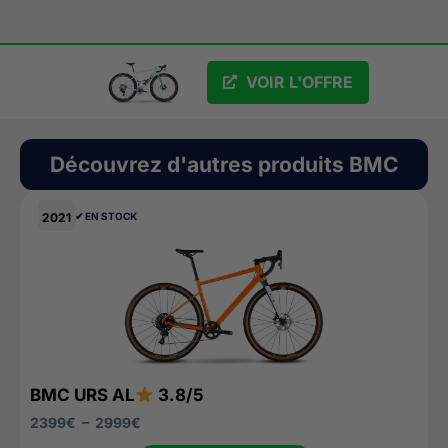
GRATUIT
VOIR L'OFFRE
Découvrez d'autres produits
BMC
2021
✔︎ EN STOCK
BMC URS AL
3.8/5
2399
€
–
2999
€