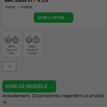
BMC Kaius 01
4.2/5
5999
€
–
10999
€
VOIR L'OFFRE →
BMC
BMC
Kaius 01
Kaius 01
One
Three
VOIR CE MODÈLE →
Actuellement, 33 personnes regardent ce produit