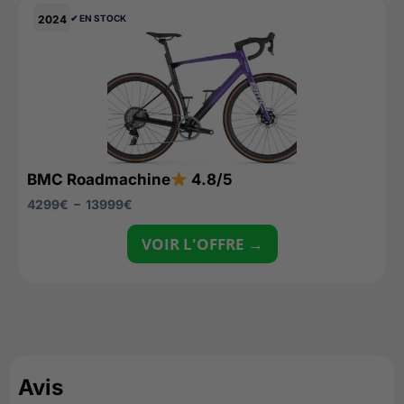
2024
✔︎ EN STOCK
BMC Roadmachine
4.8/5
4299
€
–
13999
€
VOIR L'OFFRE →
Avis