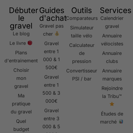
Débuter
Guides
Outils
Services
le
d'achat
Comparateurs
Calendrier
gravel
Gravel pas
gravel
Simulateur
Le blog
cher
taille vélo
Annuaire
Le livre
Gravel
vélocistes
Calculateur
entre 1
Plans
de
Annuaire
000 & 1
d'entrainement
pression
clubs
500€
Choisir
Convertisseur
Annuaire
Gravel
mon
PSI / bar
marques
entre 1
gravel
Rejoindre
500 & 3
Ma
la Tribu™
000€
pratique
Gravel
du gravel
Études de
entre 3
Quel
marché
000 & 5
budget