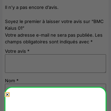
Il n’y a pas encore d’avis.
Soyez le premier à laisser votre avis sur “BMC
Kaius 01”
Votre adresse e-mail ne sera pas publiée.
Les
champs obligatoires sont indiqués avec
*
Votre avis
*
Nom
*
E-mail
*