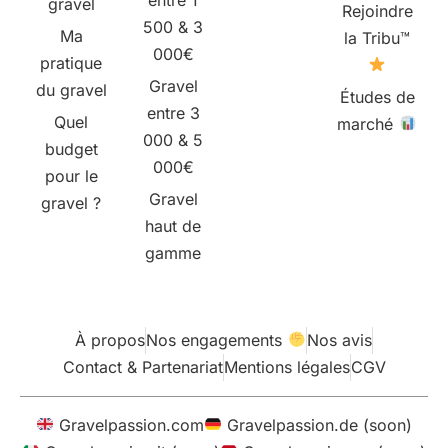
gravel
Rejoindre
500 & 3
Ma
la Tribu™
000€
pratique
Gravel
du gravel
Études de
entre 3
Quel
marché
000 & 5
budget
000€
pour le
Gravel
gravel ?
haut de
gamme
À propos
Nos engagements
Nos avis
Contact & Partenariat
Mentions légales
CGV
Gravelpassion.com
Gravelpassion.de (soon)