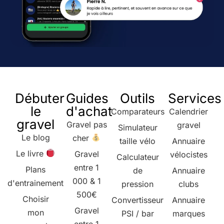
Débuter
Guides
Outils
Services
le
d'achat
Comparateurs
Calendrier
gravel
Gravel pas
gravel
Simulateur
Le blog
cher
taille vélo
Annuaire
Le livre
Gravel
vélocistes
Calculateur
entre 1
Plans
de
Annuaire
000 & 1
d'entrainement
pression
clubs
500€
Choisir
Convertisseur
Annuaire
Gravel
mon
PSI / bar
marques
entre 1