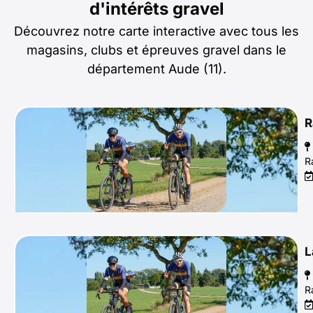
d'intérêts gravel
Découvrez notre carte interactive avec tous les
magasins, clubs et épreuves gravel dans le
département Aude (11).
R
R
L
R