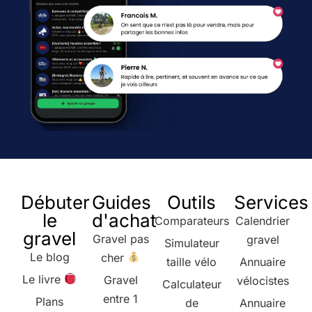
Débuter
Guides
Outils
Services
le
d'achat
Comparateurs
Calendrier
gravel
Gravel pas
gravel
Simulateur
Le blog
cher
taille vélo
Annuaire
Le livre
Gravel
vélocistes
Calculateur
entre 1
Plans
de
Annuaire