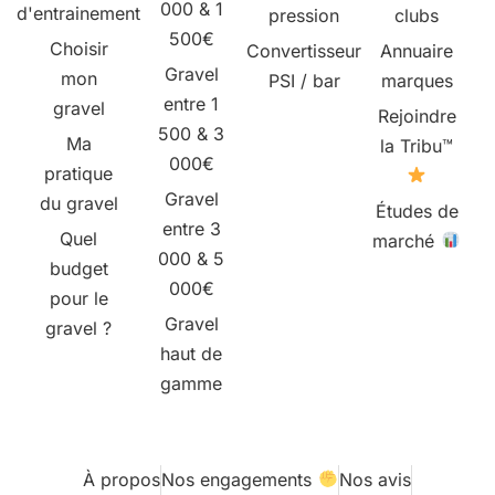
000 & 1
d'entrainement
pression
clubs
500€
Choisir
Convertisseur
Annuaire
Gravel
mon
PSI / bar
marques
entre 1
gravel
Rejoindre
500 & 3
Ma
la Tribu™
000€
pratique
Gravel
du gravel
Études de
entre 3
Quel
marché
000 & 5
budget
000€
pour le
Gravel
gravel ?
haut de
gamme
À propos
Nos engagements
Nos avis