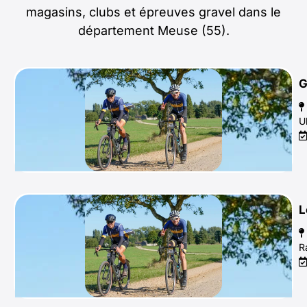
magasins, clubs et épreuves gravel dans le
département Meuse (55).
G
U
L
R