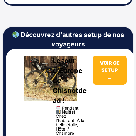
Découvrez d'autres setup de nos
voyageurs
Le tour
VOIR CE
d’Europe
SETUP
→
de
Chisnotde
ad !
Pendant
Nuit(s)
60 jour(s)
Chez
l'habitant, À la
belle étoile,
Hôtel /
Chambre