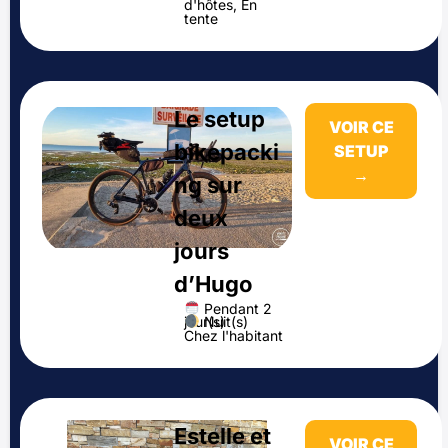
d'hôtes, En
tente
Le setup
VOIR CE
bikepacki
SETUP
→
ng sur
deux
jours
d’Hugo
Pendant 2
Nuit(s)
jour(s)
Chez l'habitant
Estelle et
VOIR CE