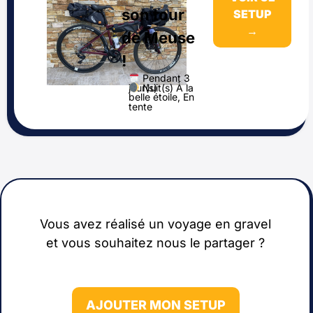
son tour
SETUP
→
de Meuse
!
Pendant 3
Nuit(s) À la
jour(s)
belle étoile, En
tente
Vous avez réalisé un voyage en gravel
et vous souhaitez nous le partager ?
AJOUTER MON SETUP