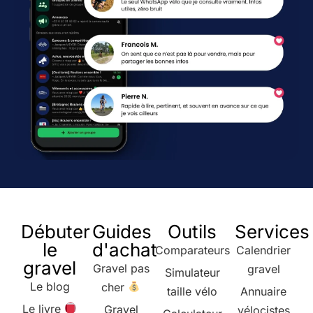
Débuter
Guides
Outils
Services
le
d'achat
Comparateurs
Calendrier
gravel
Gravel pas
gravel
Simulateur
Le blog
cher
taille vélo
Annuaire
Le livre
Gravel
vélocistes