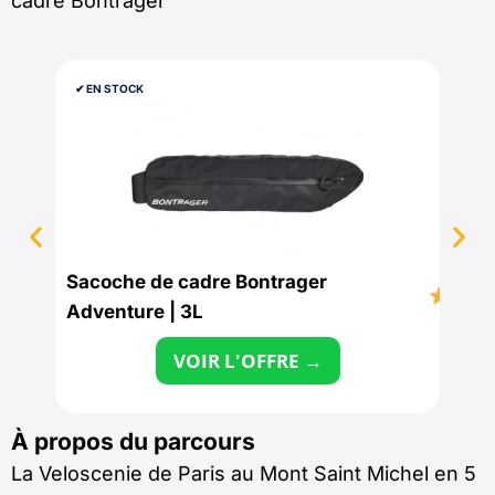
cadre Bontrager
✔︎ EN STOCK
202
Sacoche de cadre Bontrager
Trek
4.8/
Adventure | 3L
4599
VOIR L'OFFRE →
À propos du parcours
La Veloscenie de Paris au Mont Saint Michel en 5