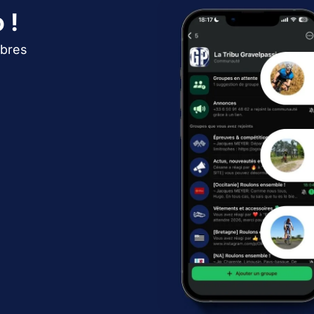
 !
bres