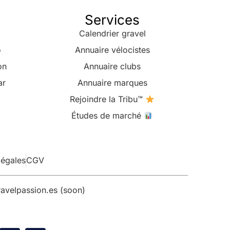
Services
Calendrier gravel
o
Annuaire vélocistes
on
Annuaire clubs
ar
Annuaire marques
Rejoindre la Tribu™
Études de marché
légales
CGV
avelpassion.es (soon)