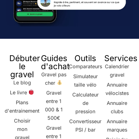
Débuter
Guides
Outils
Services
le
d'achat
Comparateurs
Calendrier
gravel
Gravel pas
gravel
Simulateur
Le blog
cher
taille vélo
Annuaire
Le livre
Gravel
vélocistes
Calculateur
entre 1
Plans
de
Annuaire
000 & 1
d'entrainement
pression
clubs
500€
Choisir
Convertisseur
Annuaire
Gravel
mon
PSI / bar
marques
entre 1
gravel