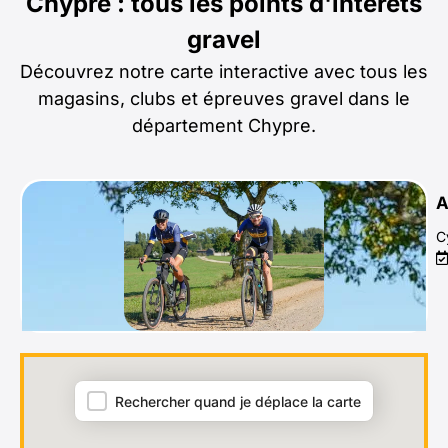
Chypre : tous les points d'intérêts
gravel
Découvrez notre carte interactive avec tous les
magasins, clubs et épreuves gravel dans le
département Chypre.
A
C
Carte = archives
Rechercher quand je déplace la carte