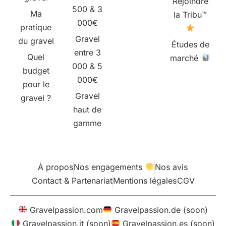
Rejoindre
500 & 3
Ma
la Tribu™
000€
pratique
Gravel
du gravel
Études de
entre 3
Quel
marché
000 & 5
budget
000€
pour le
Gravel
gravel ?
haut de
gamme
À propos
Nos engagements
Nos avis
Contact & Partenariat
Mentions légales
CGV
Gravelpassion.com
Gravelpassion.de (soon)
Gravelpassion.it (soon)
Gravelpassion.es (soon)