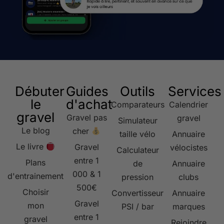
Débuter
Guides
Outils
Services
le
d'achat
Comparateurs
Calendrier
gravel
Gravel pas
gravel
Simulateur
Le blog
cher
taille vélo
Annuaire
Le livre
Gravel
vélocistes
Calculateur
entre 1
Plans
de
Annuaire
000 & 1
d'entrainement
pression
clubs
500€
Choisir
Convertisseur
Annuaire
Gravel
mon
PSI / bar
marques
entre 1
gravel
Rejoindre