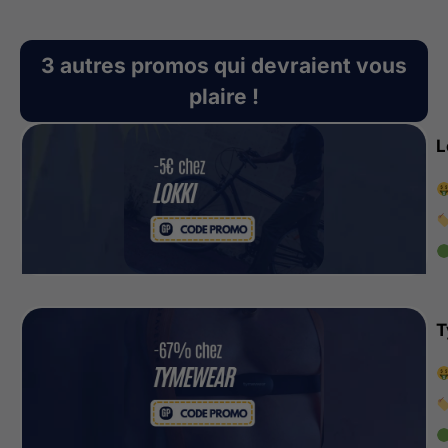
3 autres promos qui devraient vous
plaire !
L
T