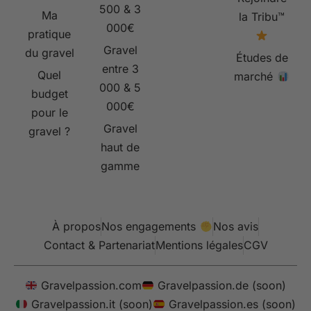
500 & 3
Ma
la Tribu™
000€
pratique
Gravel
du gravel
Études de
entre 3
Quel
marché
000 & 5
budget
000€
pour le
Gravel
gravel ?
haut de
gamme
À propos
Nos engagements
Nos avis
Contact & Partenariat
Mentions légales
CGV
Gravelpassion.com
Gravelpassion.de (soon)
Gravelpassion.it (soon)
Gravelpassion.es (soon)