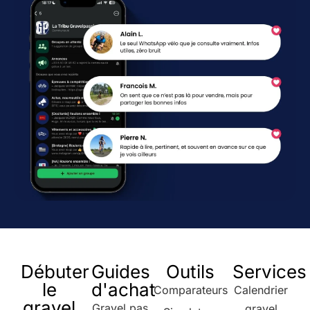
Débuter
Guides
Outils
Services
le
d'achat
Comparateurs
Calendrier
gravel
Gravel pas
gravel