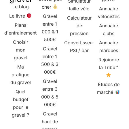
Simulateur
Le blog
cher
taille vélo
Annuaire
Le livre
Gravel
vélocistes
Calculateur
entre 1
Plans
de
Annuaire
000 & 1
d'entrainement
pression
clubs
500€
Choisir
Convertisseur
Annuaire
Gravel
mon
PSI / bar
marques
entre 1
gravel
Rejoindre
500 & 3
Ma
la Tribu™
000€
pratique
Gravel
du gravel
Études de
entre 3
Quel
marché
000 & 5
budget
000€
pour le
Gravel
gravel ?
haut de