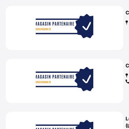
C
C
L
(