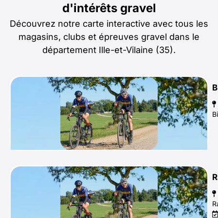
d'intérêts gravel
Découvrez notre carte interactive avec tous les
magasins, clubs et épreuves gravel dans le
département Ille-et-Vilaine (35).
B
B
R
R