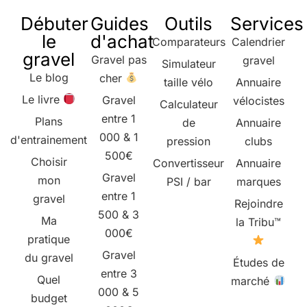
Débuter
Guides
Outils
Services
le
d'achat
Comparateurs
Calendrier
gravel
Gravel pas
gravel
Simulateur
Le blog
cher
taille vélo
Annuaire
Le livre
Gravel
vélocistes
Calculateur
entre 1
Plans
de
Annuaire
000 & 1
d'entrainement
pression
clubs
500€
Choisir
Convertisseur
Annuaire
Gravel
mon
PSI / bar
marques
entre 1
gravel
Rejoindre
500 & 3
Ma
la Tribu™
000€
pratique
Gravel
du gravel
Études de
entre 3
Quel
marché
000 & 5
budget