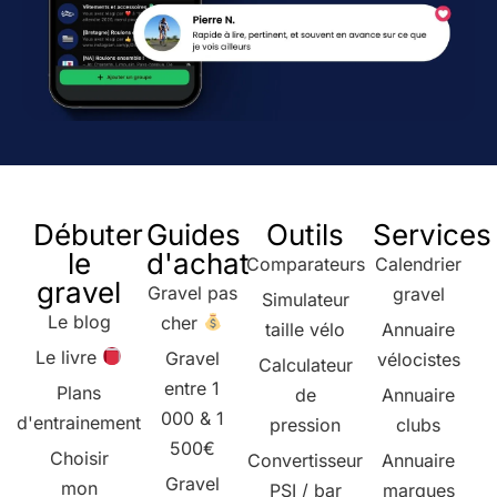
Débuter
Guides
Outils
Services
le
d'achat
Comparateurs
Calendrier
gravel
Gravel pas
gravel
Simulateur
Le blog
cher
taille vélo
Annuaire
Le livre
Gravel
vélocistes
Calculateur
entre 1
Plans
de
Annuaire
000 & 1
d'entrainement
pression
clubs
500€
Choisir
Convertisseur
Annuaire
Gravel
mon
PSI / bar
marques