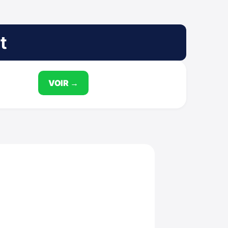
t
VOIR →