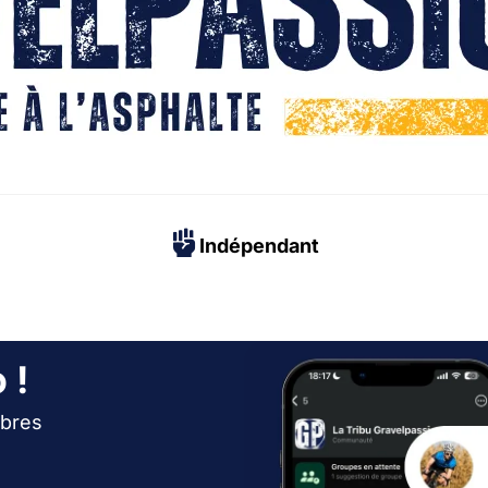
Indépendant
 !
bres