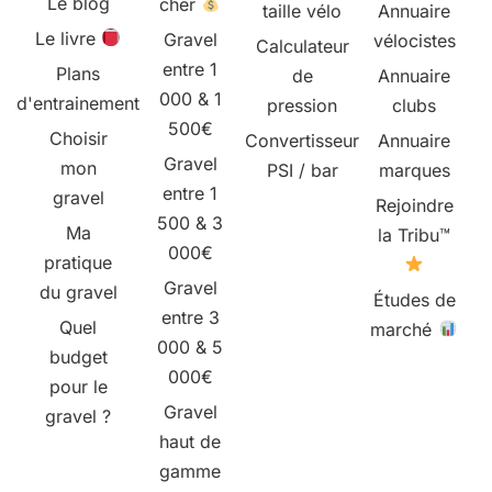
Le blog
cher
taille vélo
Annuaire
Le livre
Gravel
vélocistes
Calculateur
entre 1
Plans
de
Annuaire
000 & 1
d'entrainement
pression
clubs
500€
Choisir
Convertisseur
Annuaire
Gravel
mon
PSI / bar
marques
entre 1
gravel
Rejoindre
500 & 3
Ma
la Tribu™
000€
pratique
Gravel
du gravel
Études de
entre 3
Quel
marché
000 & 5
budget
000€
pour le
Gravel
gravel ?
haut de
gamme