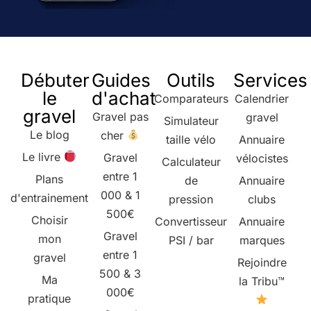
Débuter
Guides
Outils
Services
le
d'achat
Comparateurs
Calendrier
gravel
Gravel pas
gravel
Simulateur
Le blog
cher
taille vélo
Annuaire
Le livre
Gravel
vélocistes
Calculateur
entre 1
Plans
de
Annuaire
000 & 1
d'entrainement
pression
clubs
500€
Choisir
Convertisseur
Annuaire
Gravel
mon
PSI / bar
marques
entre 1
gravel
Rejoindre
500 & 3
Ma
la Tribu™
000€
pratique