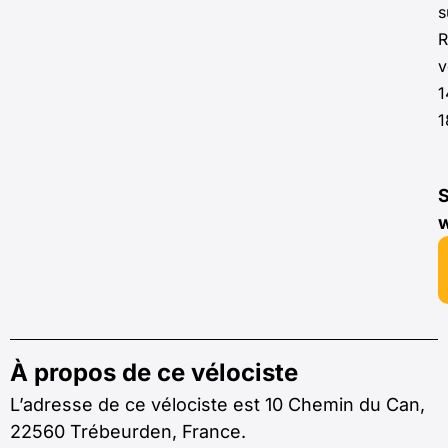
s
R
v
1
1
S
À propos de ce vélociste
L’adresse de ce vélociste est 10 Chemin du Can,
22560 Trébeurden, France.