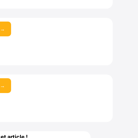
 →
 →
t article !