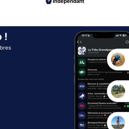
Indépendant
 !
bres