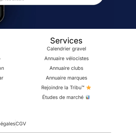
Services
Calendrier gravel
o
Annuaire vélocistes
on
Annuaire clubs
ar
Annuaire marques
Rejoindre la Tribu™
Études de marché
légales
CGV