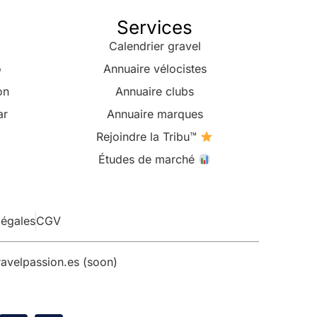
Services
Calendrier gravel
o
Annuaire vélocistes
on
Annuaire clubs
ar
Annuaire marques
Rejoindre la Tribu™
Études de marché
légales
CGV
avelpassion.es (soon)