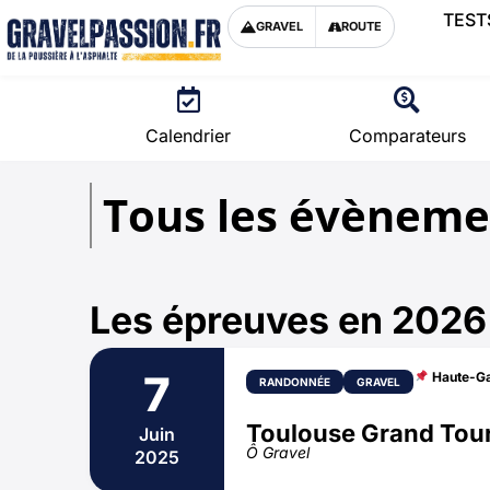
TEST
GRAVEL
ROUTE
Calendrier
Comparateurs
Tous les évèneme
Les épreuves en 2026
7
Haute-Ga
RANDONNÉE
GRAVEL
Toulouse Grand Tou
Juin
Ô Gravel
2025