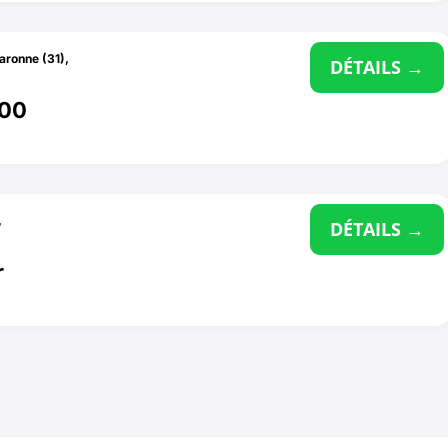
aronne (31)
,
DÉTAILS →
600
,
DÉTAILS →
r