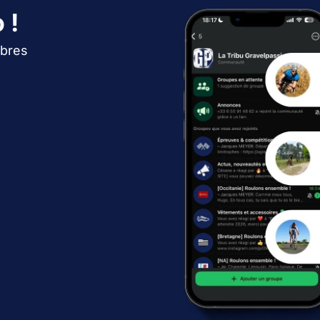
 !
bres