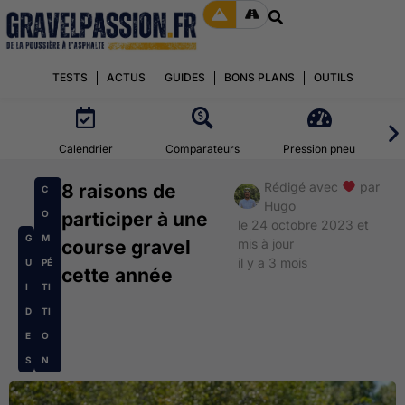
TESTS
ACTUS
GUIDES
BONS PLANS
OUTILS
Calendrier
Comparateurs
Pression pneu
Rédigé avec
par
8 raisons de
C
Hugo
O
participer à une
le 24 octobre 2023 et
G
M
course gravel
mis à jour
il y a 3 mois
U
PÉ
cette année
I
TI
D
TI
E
O
S
N