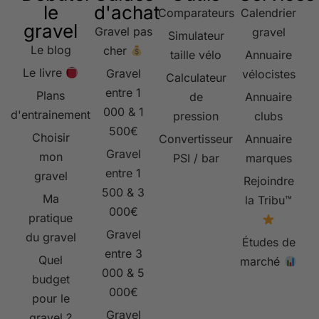
le
d'achat
Comparateurs
Calendrier
gravel
Gravel pas
gravel
Simulateur
Le blog
cher
taille vélo
Annuaire
Le livre
Gravel
vélocistes
Calculateur
entre 1
Plans
de
Annuaire
000 & 1
d'entrainement
pression
clubs
500€
Choisir
Convertisseur
Annuaire
Gravel
mon
PSI / bar
marques
entre 1
gravel
Rejoindre
500 & 3
Ma
la Tribu™
000€
pratique
Gravel
du gravel
Études de
entre 3
Quel
marché
000 & 5
budget
000€
pour le
Gravel
gravel ?