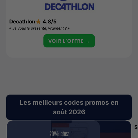
Decathlon
4.8/5
L
« Je vous le présente, vraiment ? »
«
VOIR L'OFFRE →
Les meilleurs codes promos en
août 2026
S