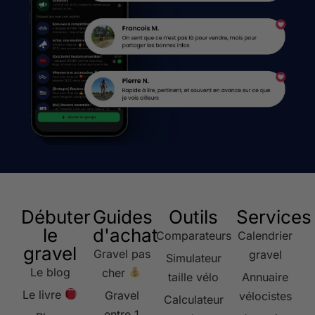
Débuter
Guides
Outils
Services
le
d'achat
Comparateurs
Calendrier
gravel
Gravel pas
gravel
Simulateur
Le blog
cher
taille vélo
Annuaire
Le livre
Gravel
vélocistes
Calculateur
entre 1