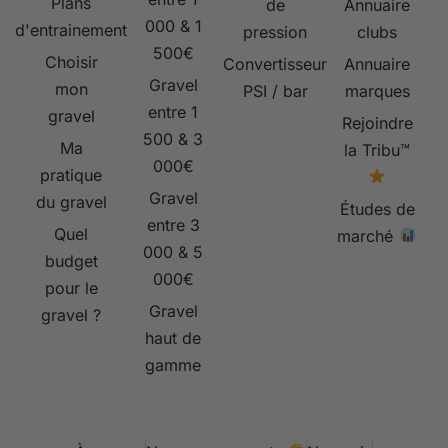
Plans
de
Annuaire
000 & 1
d'entrainement
pression
clubs
500€
Choisir
Convertisseur
Annuaire
Gravel
mon
PSI / bar
marques
entre 1
gravel
Rejoindre
500 & 3
Ma
la Tribu™
000€
pratique
Gravel
du gravel
Études de
entre 3
Quel
marché
000 & 5
budget
000€
pour le
Gravel
gravel ?
haut de
gamme