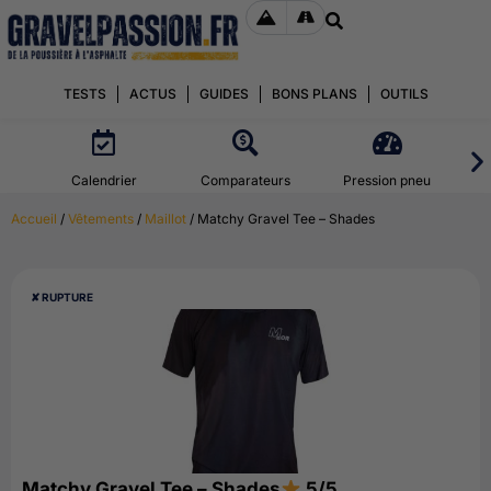
TESTS
ACTUS
GUIDES
BONS PLANS
OUTILS
Calendrier
Comparateurs
Pression pneu
Accueil
/
Vêtements
/
Maillot
/ Matchy Gravel Tee – Shades
✘ RUPTURE
Matchy Gravel Tee – Shades
5/5