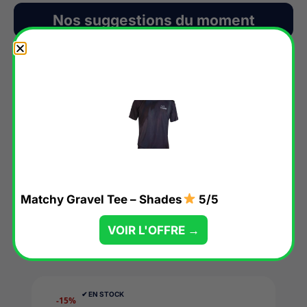
Nos suggestions du moment
✔︎ EN STOCK
-15%
Gilet coupe-vent Velor
5/5
Matchy Gravel Tee – Shades
5/5
« Un gilet chaud idéal pour la mi-saison »
VOIR L'OFFRE →
VOIR L'OFFRE →
✔︎ EN STOCK
-15%