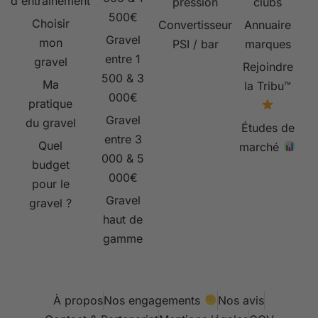
d'entrainement
pression
clubs
500€
Choisir
Convertisseur
Annuaire
Gravel
mon
PSI / bar
marques
entre 1
gravel
Rejoindre
500 & 3
Ma
la Tribu™
000€
pratique
Gravel
du gravel
Études de
entre 3
Quel
marché
000 & 5
budget
000€
pour le
Gravel
gravel ?
haut de
gamme
À propos
Nos engagements
Nos avis