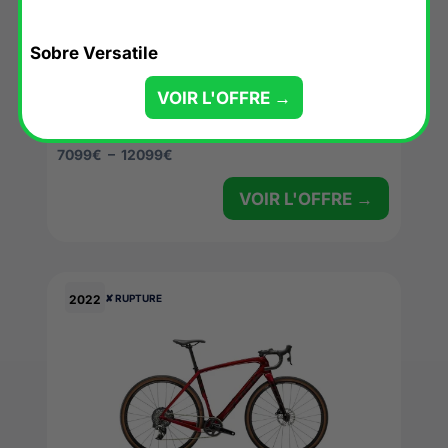
Sobre Versatile
VOIR L'OFFRE →
Trek Checkpoint SLR
7099
€
–
12099
€
VOIR L'OFFRE →
2022
✘ RUPTURE