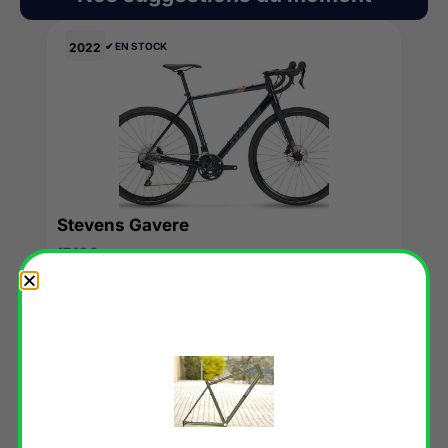
2022
✔︎ EN STOCK
Stevens Gavere
1749
€
VOIR L'OFFRE →
2022
✘ RUPTURE