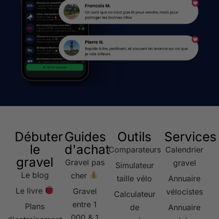
Débuter
Guides
Outils
Services
le
d'achat
Comparateurs
Calendrier
gravel
Gravel pas
gravel
Simulateur
Le blog
cher
taille vélo
Annuaire
Le livre
Gravel
vélocistes
Calculateur
entre 1
Plans
de
Annuaire
000 & 1