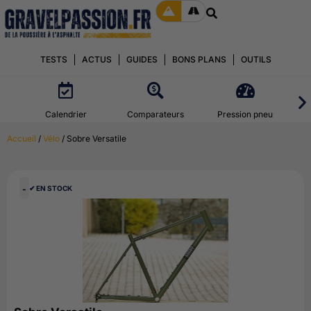
TESTS
ACTUS
GUIDES
BONS PLANS
OUTILS
Calendrier
Comparateurs
Pression pneu
Accueil
/
Vélo
/ Sobre Versatile
-
✔︎ EN STOCK