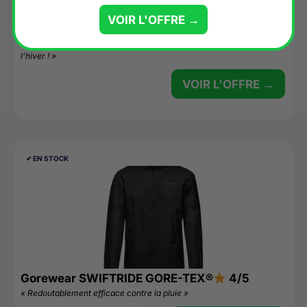
VOIR L'OFFRE →
Gants Ekoï hiver chauffants
4.7/5
« Une bonne alternative quand on peine à se réchauffer les mains
l’hiver ! »
VOIR L'OFFRE →
✔︎ EN STOCK
Gorewear SWIFTRIDE GORE-TEX®
4/5
« Redoutablement efficace contre la pluie »