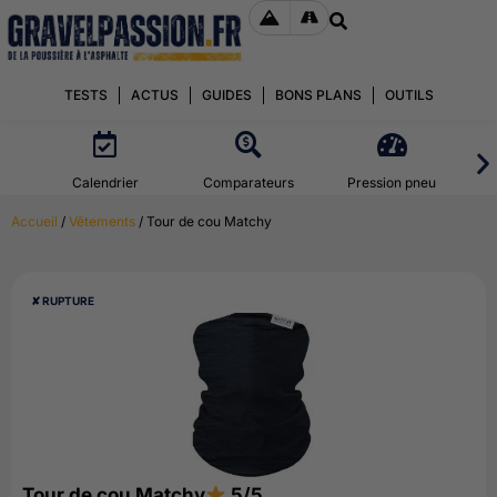
TESTS
ACTUS
GUIDES
BONS PLANS
OUTILS
Calendrier
Comparateurs
Pression pneu
Accueil
/
Vêtements
/ Tour de cou Matchy
✘ RUPTURE
Tour de cou Matchy
5/5