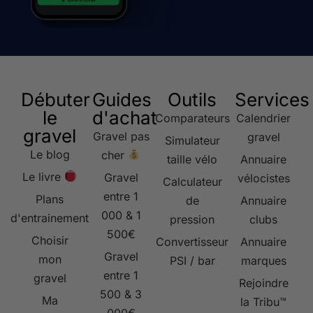
Débuter
Guides
Outils
Services
le
d'achat
Comparateurs
Calendrier
gravel
Gravel pas
gravel
Simulateur
Le blog
cher
taille vélo
Annuaire
Le livre
Gravel
vélocistes
Calculateur
entre 1
Plans
de
Annuaire
000 & 1
d'entrainement
pression
clubs
500€
Choisir
Convertisseur
Annuaire
Gravel
mon
PSI / bar
marques
entre 1
gravel
Rejoindre
500 & 3
Ma
la Tribu™
000€