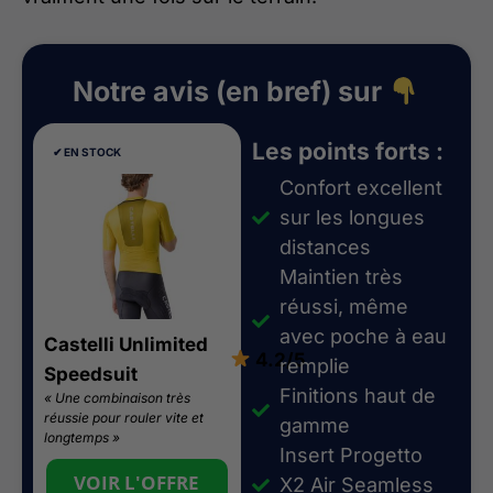
Notre avis (en bref) sur
Les points forts :
✔︎ EN STOCK
Confort excellent
sur les longues
distances
Maintien très
réussi, même
avec poche à eau
Castelli Unlimited
4.2/5
remplie
Speedsuit
Finitions haut de
« Une combinaison très
réussie pour rouler vite et
gamme
longtemps »
Insert Progetto
VOIR L'OFFRE
X2 Air Seamless