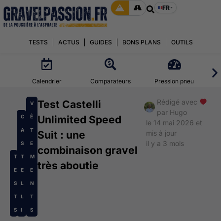
FR
TESTS
ACTUS
GUIDES
BONS PLANS
OUTILS
Calendrier
Comparateurs
Pression pneu
Rédigé avec
Test Castelli
V
par
Hugo
C
Ê
Unlimited Speed
le 14 mai 2026 et
A
T
Suit : une
mis à jour
il y a 3 mois
S
E
combinaison gravel
T
T
M
très aboutie
E
E
E
S
L
N
T
L
T
S
I
S