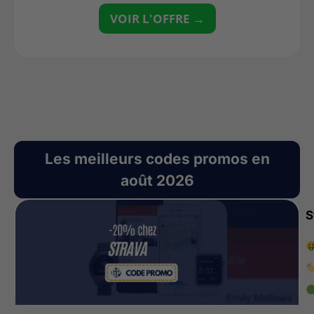
VOIR L'OFFRE →
Les meilleurs codes promos en
août 2026
S