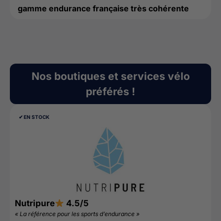
gamme endurance française très cohérente
Nos boutiques et services vélo
préférés !
✔︎ EN STOCK
Nutripure
4.5/5
D
« La référence pour les sports d’endurance »
«