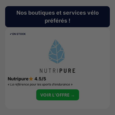
Nos boutiques et services vélo
préférés !
✔︎ EN STOCK
Nutripure
4.5/5
A
« La référence pour les sports d’endurance »
«
VOIR L'OFFRE →