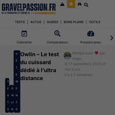
TESTS
ACTUS
GUIDES
BONS PLANS
OUTILS
Calendrier
Comparateurs
Pression pneu
Rédigé avec
par
Owlin – Le test
V
Hugo
Ê
du cuissard
le 17 septembre 2025 et
T
dédié à l’ultra
mis à jour
il y a 3 semaines
E
distance
T
M
E
O
E
S
W
N
T
LI
T
S
N
S