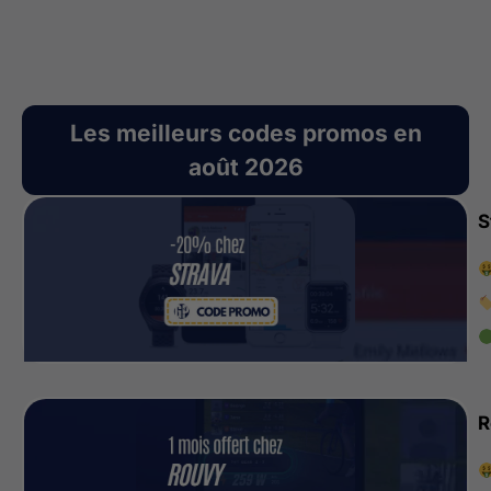
Les meilleurs codes promos en
août 2026
S
R