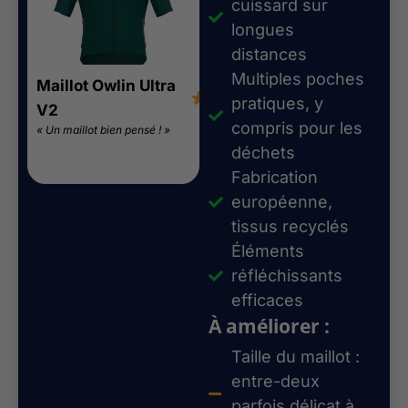
cuissard sur
longues
distances
Multiples poches
Maillot Owlin Ultra
Cuissard Owlin
4.2/5
4.5
pratiques, y
V2
Ultra V2
compris pour les
« Un maillot bien pensé ! »
« Une valeur sûre pour
l’ultra-cyclisme »
déchets
Fabrication
européenne,
tissus recyclés
Éléments
réfléchissants
efficaces
À améliorer :
Taille du maillot :
entre-deux
parfois délicat à