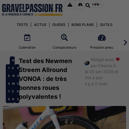
FR
TESTS
ACTUS
GUIDES
BONS PLANS
OUTILS
Calendrier
Comparateurs
Pression pneu
Rédigé avec
Test des Newmen
N
par
Césane E.
T
E
R
Streem Allround
le 20 juin 2026 et
E
W
O
VONOA : de très
mis à jour
il y a 2 mois
S
M
U
bonnes roues
T
E
E
polyvalentes !
S
N
S