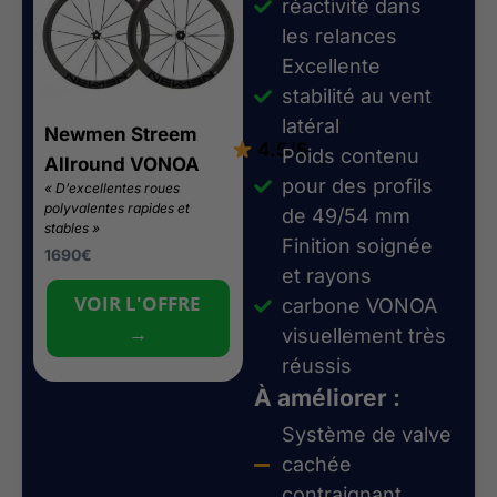
réactivité dans
les relances
Excellente
stabilité au vent
latéral
Newmen Streem
4.5/5
Poids contenu
Allround VONOA
pour des profils
« D’excellentes roues
polyvalentes rapides et
de 49/54 mm
stables »
Finition soignée
1690
€
et rayons
VOIR L'OFFRE
carbone VONOA
→
visuellement très
réussis
À améliorer :
Système de valve
cachée
contraignant