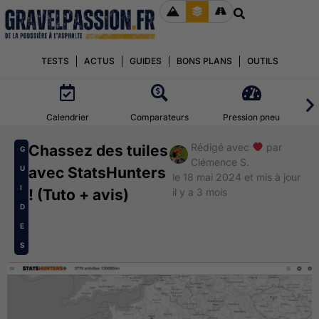
TESTS
ACTUS
GUIDES
BONS PLANS
OUTILS
Calendrier
Comparateurs
Pression pneu
Rédigé avec
par
Chassez des tuiles
G
Clémence S.
U
avec StatsHunters
le 18 mai 2024 et mis à jour
I
! (Tuto + avis)
il y a 3 mois
D
E
S