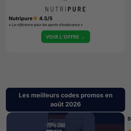
Nutripure
4.5/5
D
« La référence pour les sports d’endurance »
«
VOIR L'OFFRE →
Les meilleurs codes promos en
août 2026
S