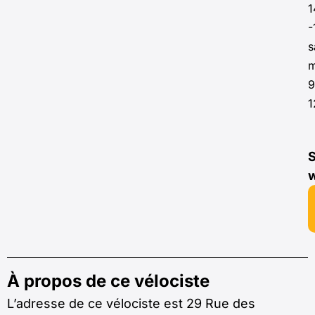
1
-
s
m
9
1
S
À propos de ce vélociste
L’adresse de ce vélociste est 29 Rue des