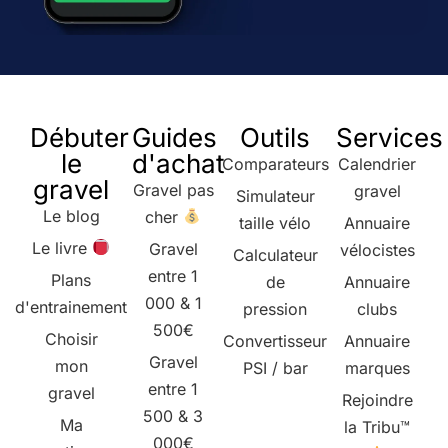
Débuter
Guides
Outils
Services
le
d'achat
Comparateurs
Calendrier
gravel
Gravel pas
gravel
Simulateur
Le blog
cher
taille vélo
Annuaire
Le livre
Gravel
vélocistes
Calculateur
entre 1
Plans
de
Annuaire
000 & 1
d'entrainement
pression
clubs
500€
Choisir
Convertisseur
Annuaire
Gravel
mon
PSI / bar
marques
entre 1
gravel
Rejoindre
500 & 3
Ma
la Tribu™
000€