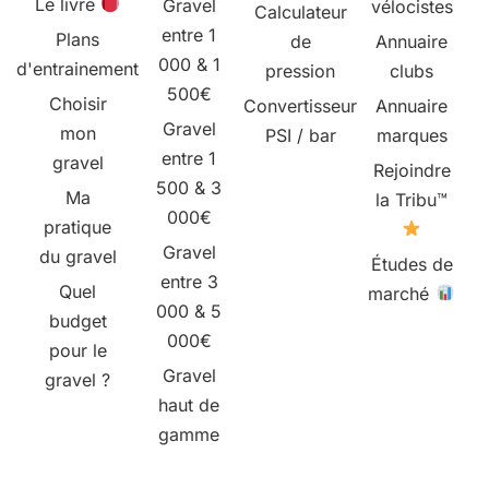
Le livre
Gravel
vélocistes
Calculateur
entre 1
Plans
de
Annuaire
000 & 1
d'entrainement
pression
clubs
500€
Choisir
Convertisseur
Annuaire
Gravel
mon
PSI / bar
marques
entre 1
gravel
Rejoindre
500 & 3
Ma
la Tribu™
000€
pratique
Gravel
du gravel
Études de
entre 3
Quel
marché
000 & 5
budget
000€
pour le
Gravel
gravel ?
haut de
gamme