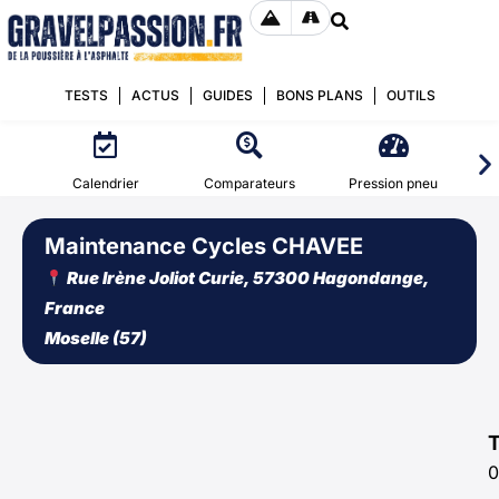
TESTS
ACTUS
GUIDES
BONS PLANS
OUTILS
Calendrier
Comparateurs
Pression pneu
Maintenance Cycles CHAVEE
Rue Irène Joliot Curie, 57300 Hagondange,
France
Moselle (57)
0