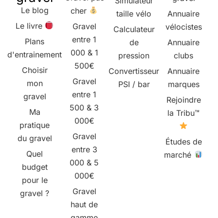
Simulateur
Le blog
cher
taille vélo
Annuaire
Le livre
Gravel
vélocistes
Calculateur
entre 1
Plans
de
Annuaire
000 & 1
d'entrainement
pression
clubs
500€
Choisir
Convertisseur
Annuaire
Gravel
mon
PSI / bar
marques
entre 1
gravel
Rejoindre
500 & 3
Ma
la Tribu™
000€
pratique
Gravel
du gravel
Études de
entre 3
Quel
marché
000 & 5
budget
000€
pour le
Gravel
gravel ?
haut de
gamme