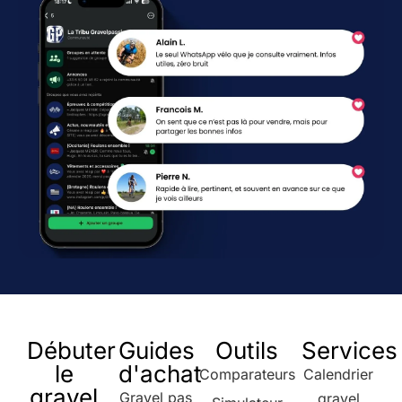
Débuter
Guides
Outils
Services
le
d'achat
Comparateurs
Calendrier
gravel
Gravel pas
gravel