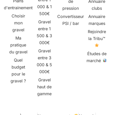
Plans
de
Annuaire
000 & 1
d'entrainement
pression
clubs
500€
Choisir
Convertisseur
Annuaire
Gravel
mon
PSI / bar
marques
entre 1
gravel
Rejoindre
500 & 3
Ma
la Tribu™
000€
pratique
Gravel
du gravel
Études de
entre 3
Quel
marché
000 & 5
budget
000€
pour le
Gravel
gravel ?
haut de
gamme