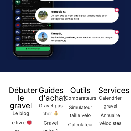
Débuter
Guides
Outils
Services
le
d'achat
Comparateurs
Calendrier
gravel
Gravel pas
gravel
Simulateur
Le blog
cher
taille vélo
Annuaire
Le livre
Gravel
vélocistes
Calculateur
entre 1