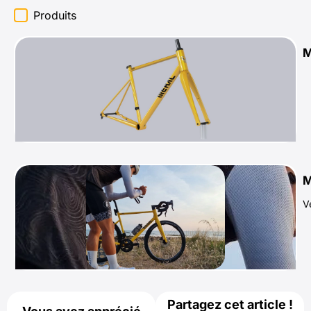
Produits
M
M
V
Partagez cet article !