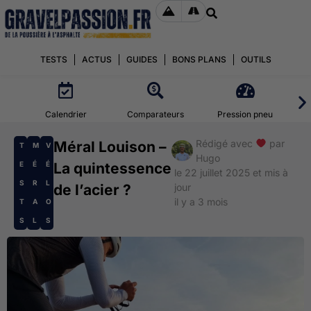
TESTS
ACTUS
GUIDES
BONS PLANS
OUTILS
Calendrier
Comparateurs
Pression pneu
Rédigé avec
par
Méral Louison –
T
M
V
Hugo
E
É
É
La quintessence
le 22 juillet 2025 et mis à
S
R
L
de l’acier ?
jour
il y a 3 mois
T
A
O
S
L
S