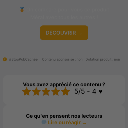
On compare pour vous ce produit
Méral
avec tous les autres !
DÉCOUVRIR →
#StopPubCachée
Contenu sponsorisé : non | Dotation produit : non
GRATUIT
Vous avez apprécié ce contenu ?
5/5 - 4 ♥️
Ce qu'en pensent nos lecteurs
Lire ou réagir →