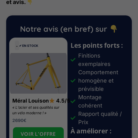
et avis.
Notre avis (en bref) sur
Les points forts :
-
✔︎ EN STOCK
Finitions
exemplaires
Comportement
homogène et
prévisible
Montage
Méral Louison
4.5/5
cohérent
« L’acier et ses qualités sur
un vélo moderne ! »
Rapport qualité /
2690
€
Prix
À améliorer :
VOIR L'OFFRE