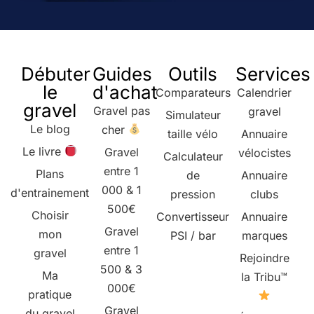
Débuter
Guides
Outils
Services
le
d'achat
Comparateurs
Calendrier
gravel
Gravel pas
gravel
Simulateur
Le blog
cher
taille vélo
Annuaire
Le livre
Gravel
vélocistes
Calculateur
entre 1
Plans
de
Annuaire
000 & 1
d'entrainement
pression
clubs
500€
Choisir
Convertisseur
Annuaire
Gravel
mon
PSI / bar
marques
entre 1
gravel
Rejoindre
500 & 3
Ma
la Tribu™
000€
pratique
Gravel
du gravel