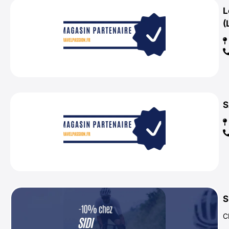
L
(
S
S
C