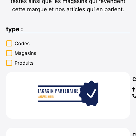
testés ainsi que les magasins qui revendent
cette marque et nos articles qui en parlent.
type :
type :
Codes
Magasins
Produits
C
C