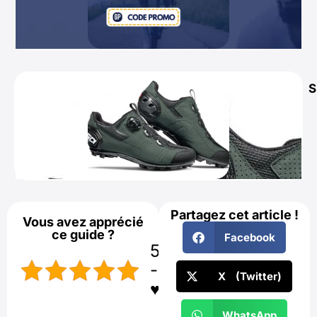
S
Partagez cet article !
Vous avez apprécié
ce guide ?
Facebook
5/5
- 1
X (Twitter)
♥️
WhatsApp