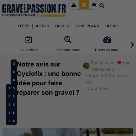
TESTS
ACTUS
GUIDES
BONS PLANS
OUTILS
Calendrier
Comparateurs
Pression pneu
Rédigé avec
par
Notre avis sur
S
Clémence S.
E
Cyclofix : une bonne
le 8 juin 2023 et mis à
R
idée pour faire
jour
il y a 3 mois
T
V
réparer son gravel ?
E
I
S
C
T
E
S
S