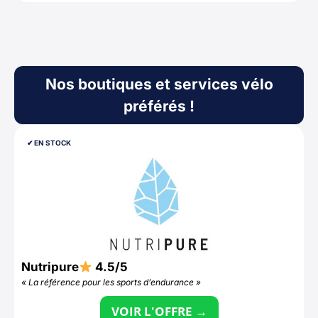
Nos boutiques et services vélo
préférés !
✔︎ EN STOCK
Nutripure
4.5/5
D
« La référence pour les sports d’endurance »
«
VOIR L'OFFRE →