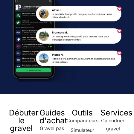
Débuter
Guides
Outils
Services
le
d'achat
Comparateurs
Calendrier
gravel
Gravel pas
gravel
Simulateur