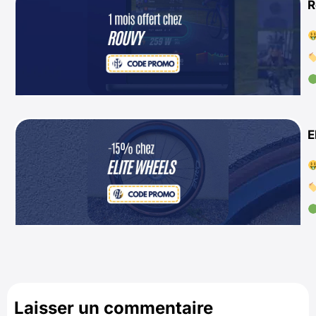
R
E
Laisser un commentaire