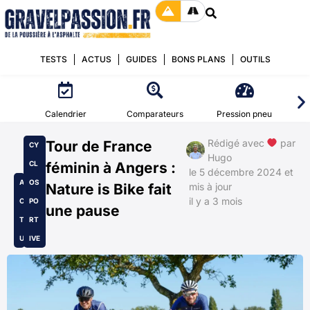
TESTS
ACTUS
GUIDES
BONS PLANS
OUTILS
Calendrier
Comparateurs
Pression pneu
Rédigé avec
par
Tour de France
CY
Hugo
CL
féminin à Angers :
le 5 décembre 2024 et
A
OS
Nature is Bike fait
mis à jour
il y a 3 mois
C
PO
une pause
T
RT
U
IVE