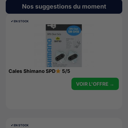
Nos suggestions du moment
✔︎ EN STOCK
Cales Shimano SPD
5/5
VOIR L'OFFRE →
✔︎ EN STOCK