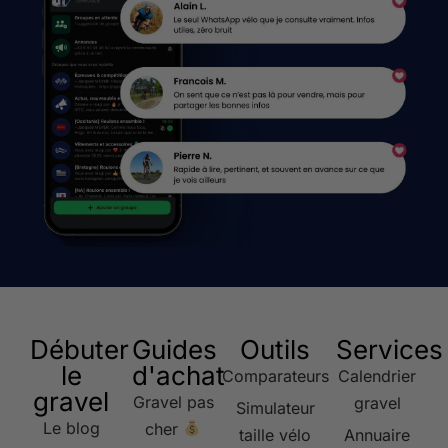
Débuter
Guides
Outils
Services
le
d'achat
Comparateurs
Calendrier
gravel
Gravel pas
gravel
Simulateur
Le blog
cher
taille vélo
Annuaire