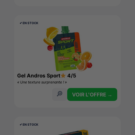
✔︎ EN STOCK
Gel Andros Sport
4/5
« Une texture surprenante ! »
VOIR L'OFFRE →
✔︎ EN STOCK