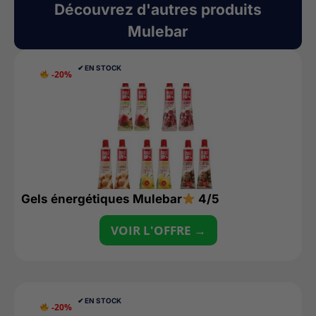
Découvrez d'autres produits
Mulebar
✔︎ EN STOCK
-20%
Gels énergétiques Mulebar
4/5
VOIR L'OFFRE →
✔︎ EN STOCK
-20%