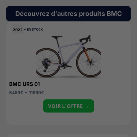
Découvrez d'autres produits
BMC
2022
✔︎ EN STOCK
BMC URS 01
5499
€
–
11999
€
VOIR L'OFFRE →