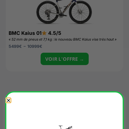
BMC Kaius 01
4.5/5
« 52 mm de pneus et 7,1 kg : le nouveau BMC Kaius vise très haut »
5499
€
–
10999
€
VOIR L'OFFRE →
Avis
Il n’y a pas encore d’avis.