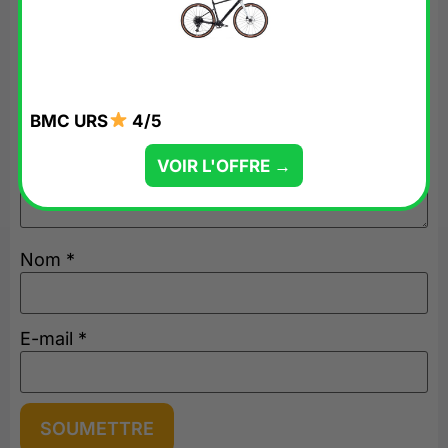
Soyez le premier à laisser votre avis sur “BMC
URS”
Votre adresse e-mail ne sera pas publiée.
Les
champs obligatoires sont indiqués avec
*
BMC URS
4/5
Votre avis
*
VOIR L'OFFRE →
Nom
*
E-mail
*