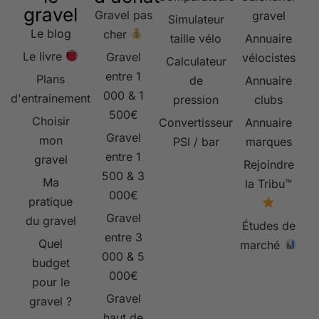
gravel
Gravel pas
gravel
Simulateur
Le blog
cher
taille vélo
Annuaire
Le livre
Gravel
vélocistes
Calculateur
entre 1
Plans
de
Annuaire
000 & 1
d'entrainement
pression
clubs
500€
Choisir
Convertisseur
Annuaire
Gravel
mon
PSI / bar
marques
entre 1
gravel
Rejoindre
500 & 3
Ma
la Tribu™
000€
pratique
Gravel
du gravel
Études de
entre 3
Quel
marché
000 & 5
budget
000€
pour le
Gravel
gravel ?
haut de