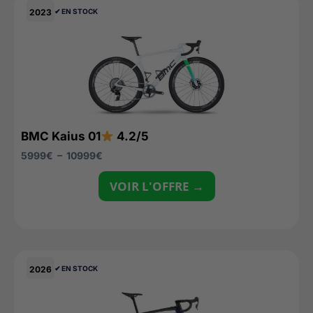
2023
✔︎ EN STOCK
BMC Kaius 01
4.2/5
5999
€
–
10999
€
VOIR L'OFFRE →
2026
✔︎ EN STOCK