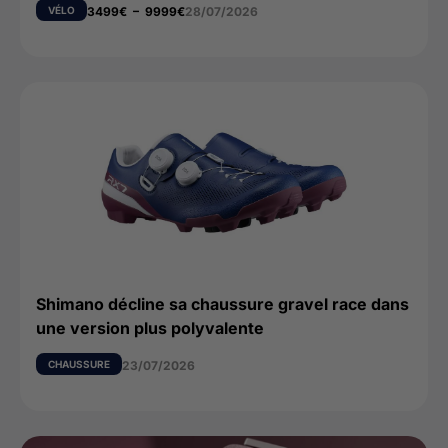
VÉLO
3499
€
–
9999
€
28/07/2026
Shimano décline sa chaussure gravel race dans
une version plus polyvalente
CHAUSSURE
23/07/2026