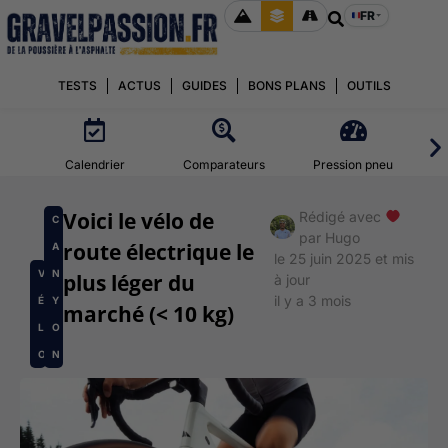
FR
TESTS
ACTUS
GUIDES
BONS PLANS
OUTILS
Calendrier
Comparateurs
Pression pneu
Voici le vélo de
Rédigé avec
C
par
Hugo
route électrique le
A
le 25 juin 2025 et mis
V
N
plus léger du
à jour
il y a 3 mois
É
Y
marché (< 10 kg)
L
O
O
N