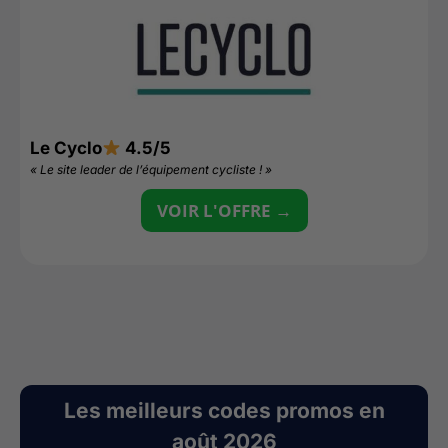
Le Cyclo
4.5/5
L
« Le site leader de l’équipement cycliste ! »
«
VOIR L'OFFRE →
Les meilleurs codes promos en
août 2026