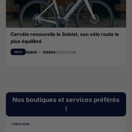
Cervélo renouvelle le Soloist, son vélo route le
plus équilibré
VÉLO
5999
€
–
10999
€
14/07/2026
Nos boutiques et services préférés
!
✔︎ EN STOCK