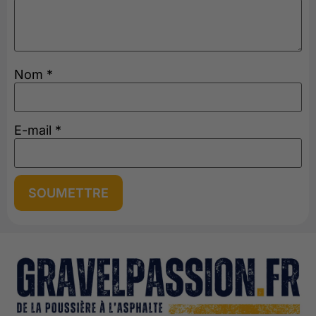
Nom
*
E-mail
*