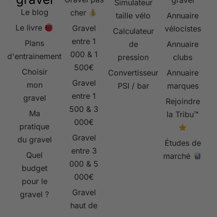
gravel
Simulateur
Le blog
cher
taille vélo
Annuaire
Le livre
Gravel
vélocistes
Calculateur
entre 1
Plans
de
Annuaire
000 & 1
d'entrainement
pression
clubs
500€
Choisir
Convertisseur
Annuaire
Gravel
mon
PSI / bar
marques
entre 1
gravel
Rejoindre
500 & 3
Ma
la Tribu™
000€
pratique
Gravel
du gravel
Études de
entre 3
Quel
marché
000 & 5
budget
000€
pour le
Gravel
gravel ?
haut de