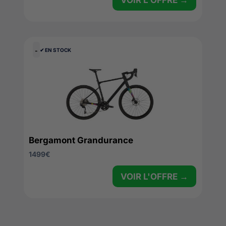
VOIR L'OFFRE →
-
✔︎ EN STOCK
Bergamont Grandurance
1499
€
VOIR L'OFFRE →