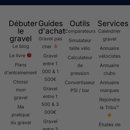
Débuter
Guides
Outils
Services
le
d'achat
Comparateurs
Calendrier
gravel
Gravel pas
gravel
Simulateur
Le blog
cher
taille vélo
Annuaire
Le livre
Gravel
vélocistes
Calculateur
entre 1
Plans
de
Annuaire
000 & 1
d'entrainement
pression
clubs
500€
Choisir
Convertisseur
Annuaire
Gravel
mon
PSI / bar
marques
entre 1
gravel
Rejoindre
500 & 3
Ma
la Tribu™
000€
pratique
Gravel
du gravel
Études de
entre 3