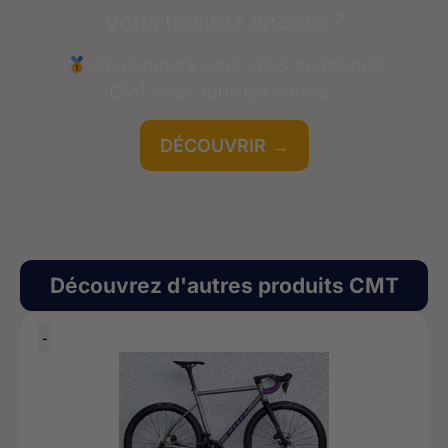
Vous hésitez encore ?
On compare pour vous ce produit
CMT
avec tous les autres !
DÉCOUVRIR →
GRATUIT
Découvrez d'autres produits
CMT
-