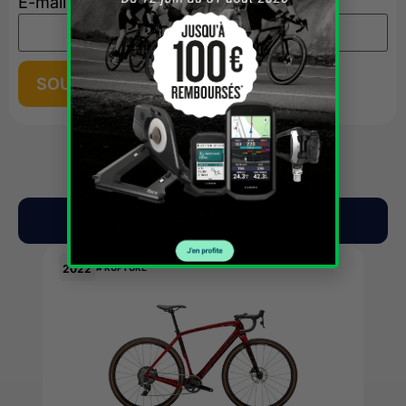
E-mail
*
Nos suggestions du moment
2022
✘ RUPTURE