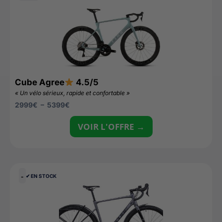
Cube Agree
4.5/5
« Un vélo sérieux, rapide et confortable »
2999
€
–
5399
€
VOIR L'OFFRE →
-
✔︎ EN STOCK