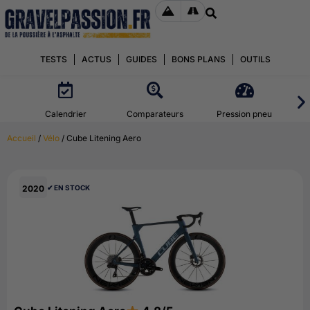
TESTS
ACTUS
GUIDES
BONS PLANS
OUTILS
Calendrier
Comparateurs
Pression pneu
Accueil
/
Vélo
/ Cube Litening Aero
2020
✔︎ EN STOCK