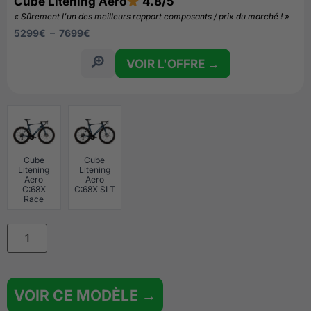
Cube Litening Aero
4.8/5
« Sûrement l’un des meilleurs rapport composants / prix du marché ! »
5299
€
–
7699
€
VOIR L'OFFRE →
Cube
Cube
Litening
Litening
Aero
Aero
C:68X
C:68X SLT
Race
VOIR CE MODÈLE →