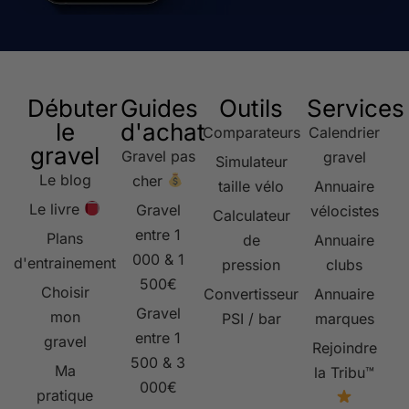
Débuter
Guides
Outils
Services
le
d'achat
Comparateurs
Calendrier
gravel
Gravel pas
gravel
Simulateur
Le blog
cher
taille vélo
Annuaire
Le livre
Gravel
vélocistes
Calculateur
entre 1
Plans
de
Annuaire
000 & 1
d'entrainement
pression
clubs
500€
Choisir
Convertisseur
Annuaire
Gravel
mon
PSI / bar
marques
entre 1
gravel
Rejoindre
500 & 3
Ma
la Tribu™
000€
pratique