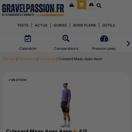
TESTS
ACTUS
GUIDES
BONS PLANS
OUTILS
Calendrier
Comparateurs
Pression pneu
Accueil
/
Vêtements
/
Cuissards
/ Cuissard Maap Apex Aeon
✔︎ EN STOCK
Cuissard Maap Apex Aeon
4/5