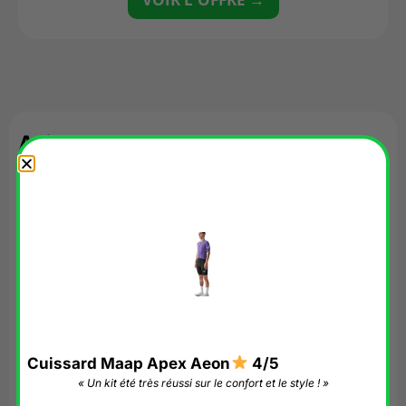
Avis
Il n’y a pas encore d’avis.
Soyez le premier à laisser votre avis sur
“Cuissard Maap Apex Aeon”
Votre adresse e-mail ne sera pas publiée.
Les
champs obligatoires sont indiqués avec
*
Votre avis
*
Cuissard Maap Apex Aeon
4/5
« Un kit été très réussi sur le confort et le style ! »