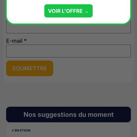
VOIR L'OFFRE →
Nom
*
E-mail
*
Nos suggestions du moment
✔︎ EN STOCK