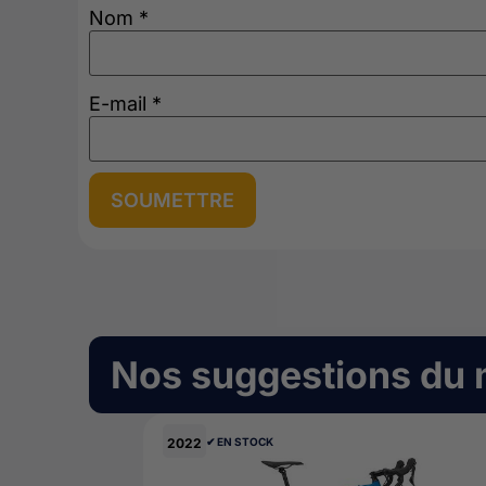
Nom
*
E-mail
*
Nos suggestions du
2022
✔︎ EN STOCK