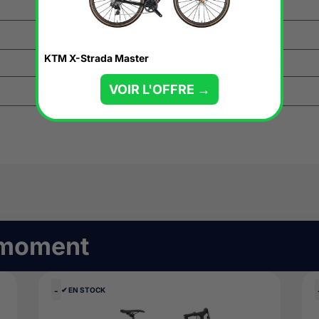
KTM X-Strada Master
VOIR L'OFFRE →
 moment
-
✔︎ EN STOCK