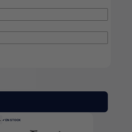
-
✔︎ EN STOCK