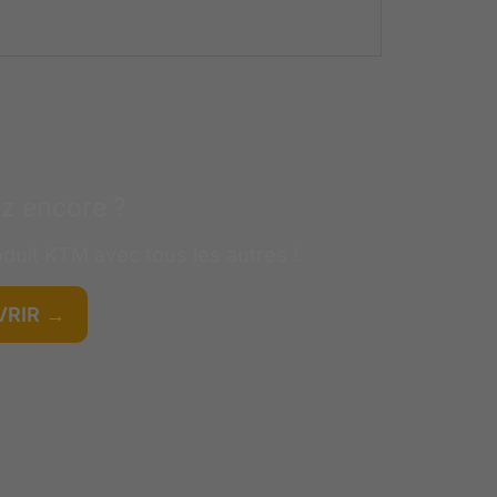
z encore ?
oduit
KTM
avec tous les autres !
RIR →