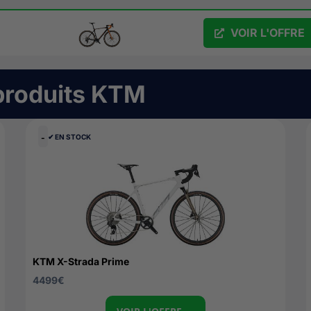
VOIR L'OFFRE
produits
KTM
-
✔︎ EN STOCK
KTM X-Strada Prime
4499
€