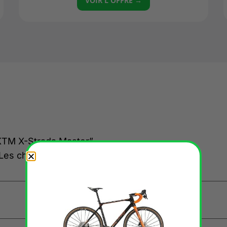
VOIR L'OFFRE →
 “KTM X-Strada Master”
Les champs obligatoires sont indiqués avec
*