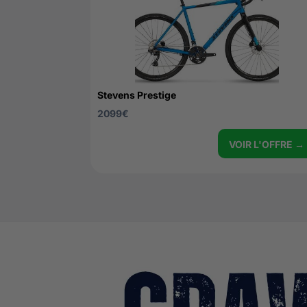
Stevens Prestige
2099
€
VOIR L'OFFRE →