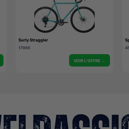
Surly Straggler
S
1799
€
4
VOIR L'OFFRE →