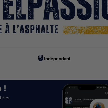
Indépendant
 !
bres