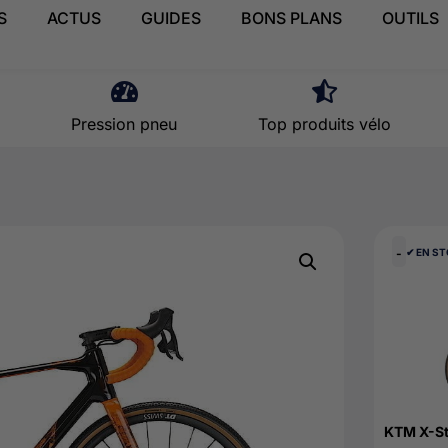
S
ACTUS
GUIDES
BONS PLANS
OUTILS
Pression pneu
Top produits vélo
-
✔︎ EN S
KTM X-St