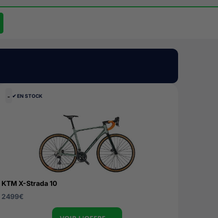
-
✔︎ EN STOCK
KTM X-Strada 10
2499
€