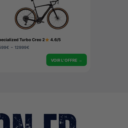
pecialized Turbo Creo 2
4.6/5
599
€
–
12999
€
VOIR L'OFFRE →