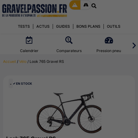
TESTS
ACTUS
GUIDES
BONS PLANS
OUTILS
Calendrier
Comparateurs
Pression pneu
Accueil
/
Vélo
/ Look 765 Gravel RS
-
✔︎ EN STOCK