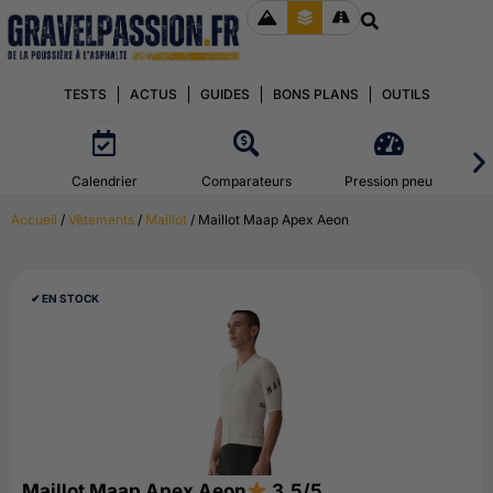
TESTS
ACTUS
GUIDES
BONS PLANS
OUTILS
Calendrier
Comparateurs
Pression pneu
Accueil
/
Vêtements
/
Maillot
/ Maillot Maap Apex Aeon
✔︎ EN STOCK
Maillot Maap Apex Aeon
3.5/5