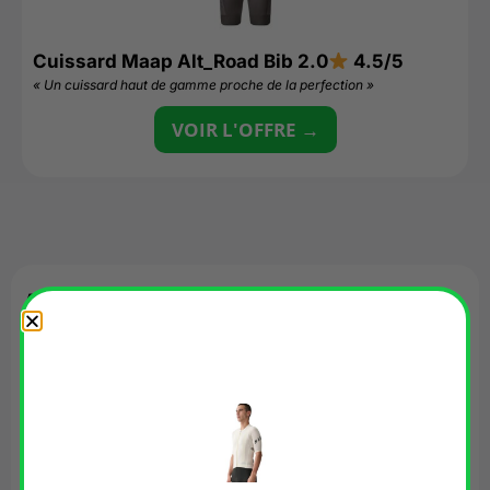
Cuissard Maap Alt_Road Bib 2.0
4.5/5
« Un cuissard haut de gamme proche de la perfection »
VOIR L'OFFRE →
Avis
Il n’y a pas encore d’avis.
Soyez le premier à laisser votre avis sur
“Maillot Maap Apex Aeon”
Votre adresse e-mail ne sera pas publiée.
Les