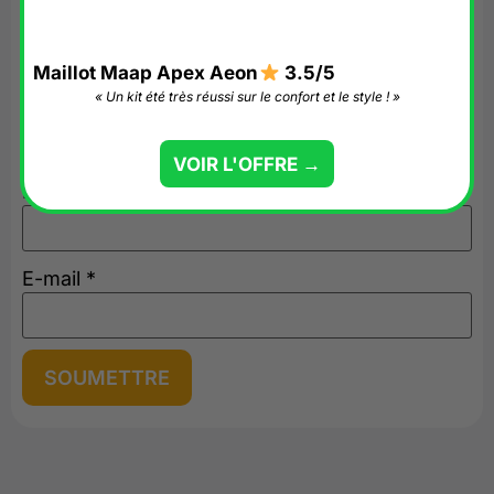
champs obligatoires sont indiqués avec
*
Votre avis
*
Maillot Maap Apex Aeon
3.5/5
« Un kit été très réussi sur le confort et le style ! »
VOIR L'OFFRE →
Nom
*
E-mail
*