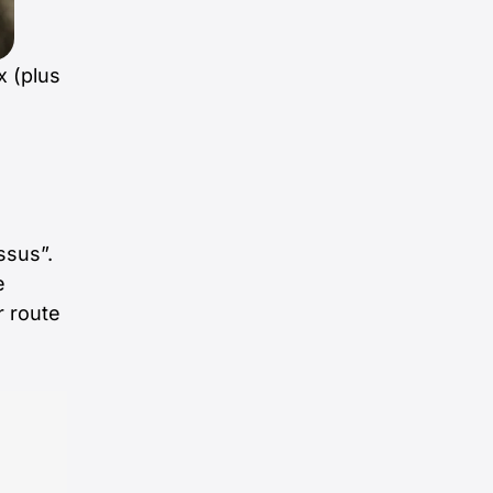
x (plus
ssus”.
e
r route