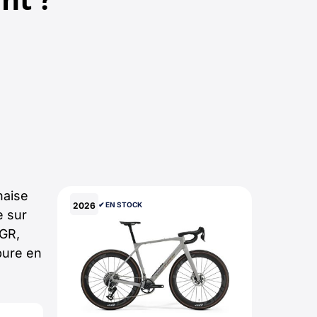
naise
2026
✔︎ EN STOCK
e sur
 GR,
pure en