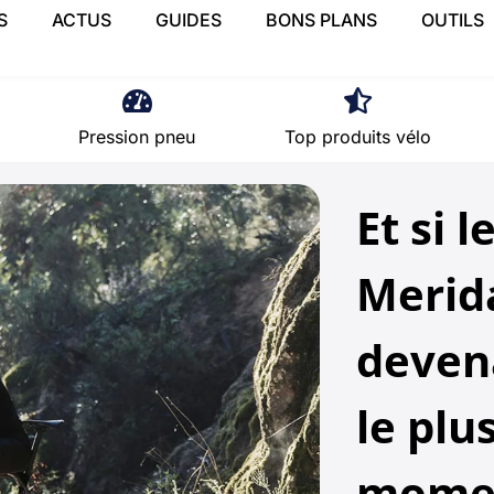
S
ACTUS
GUIDES
BONS PLANS
OUTILS
Pression pneu
Top produits vélo
Et si 
Merid
devena
le plu
momen