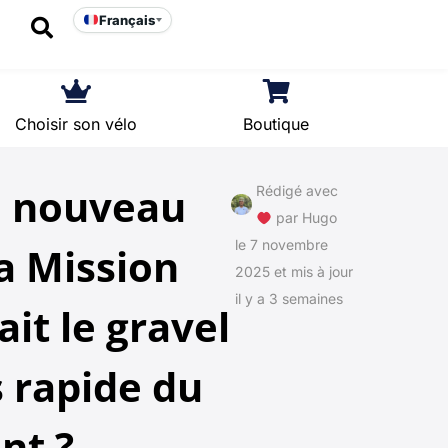
Français
Choisir son vélo
Boutique
le nouveau
Rédigé avec
par
Hugo
le 7 novembre
a Mission
2025 et mis à jour
il y a 3 semaines
it le gravel
s rapide du
t ?