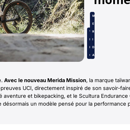
M
E
V
R
É
I
L
D
O
A
e.
Avec le nouveau Merida Mission
, la marque taïwa
s épreuves UCI, directement inspiré de son savoir-fair
nté aventure et bikepacking, et le Scultura Endurance
le désormais un modèle pensé pour la performance 