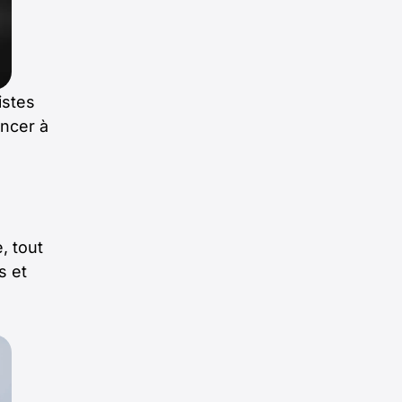
listes
oncer à
, tout
s et