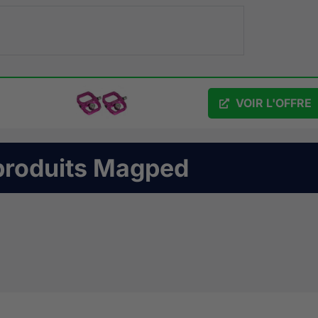
VOIR L'OFFRE
produits
Magped