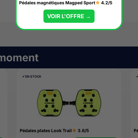
Pédales magnétiques Magped Sport
4.2/5
VOIR L'OFFRE →
 moment
✔︎ EN STOCK
✔
Pédales plates Look Trail
3.6/5
P