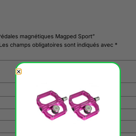
 “Pédales magnétiques Magped Sport”
Les champs obligatoires sont indiqués avec
*