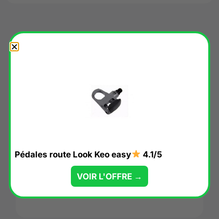
Nos suggestions du moment
✔︎ EN STOCK
Pédales route Look Keo easy
4.1/5
Pédales plates Look Trail
3.6/5
VOIR L'OFFRE →
VOIR L'OFFRE →