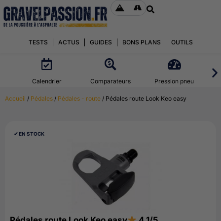
TESTS
ACTUS
GUIDES
BONS PLANS
OUTILS
Calendrier
Comparateurs
Pression pneu
Accueil
/
Pédales
/
Pédales - route
/ Pédales route Look Keo easy
✔︎ EN STOCK
Pédales route Look Keo easy
4.1/5