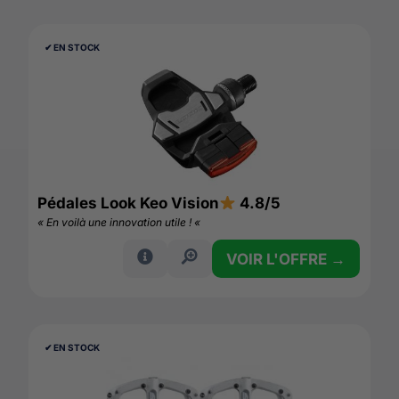
✔︎ EN STOCK
Pédales Look Keo Vision
4.8/5
« En voilà une innovation utile ! «
VOIR L'OFFRE →
✔︎ EN STOCK