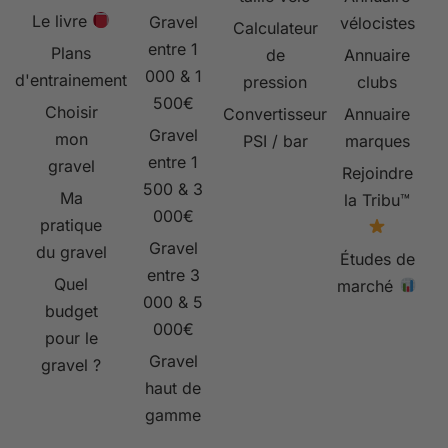
Le livre
Gravel
vélocistes
Calculateur
entre 1
Plans
de
Annuaire
000 & 1
d'entrainement
pression
clubs
500€
Choisir
Convertisseur
Annuaire
Gravel
mon
PSI / bar
marques
entre 1
gravel
Rejoindre
500 & 3
Ma
la Tribu™
000€
pratique
Gravel
du gravel
Études de
entre 3
Quel
marché
000 & 5
budget
000€
pour le
Gravel
gravel ?
haut de
gamme