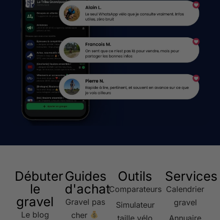
Débuter
Guides
Outils
Services
le
d'achat
Comparateurs
Calendrier
gravel
Gravel pas
gravel
Simulateur
Le blog
cher
taille vélo
Annuaire