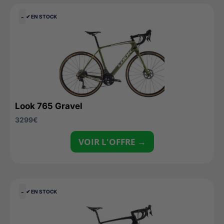
-
✔︎ EN STOCK
Look 765 Gravel
3299
€
VOIR L'OFFRE →
-
✔︎ EN STOCK