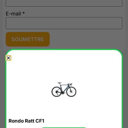
E-mail
*
Nos suggestions du moment
2022
✔︎ EN STOCK
Rondo Ratt CF1