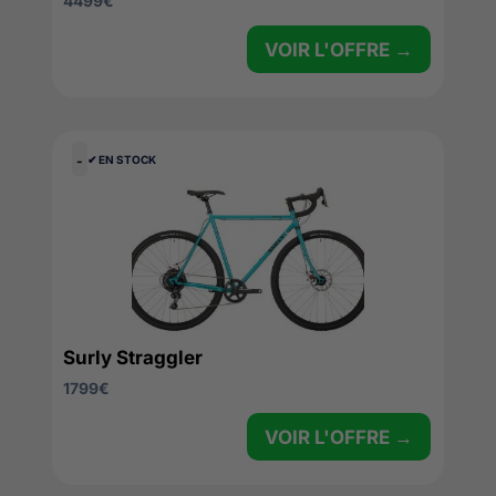
4499
€
VOIR L'OFFRE →
-
✔︎ EN STOCK
Surly Straggler
1799
€
VOIR L'OFFRE →