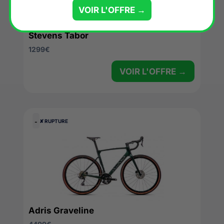
VOIR L'OFFRE →
Stevens Tabor
1299
€
VOIR L'OFFRE →
-
✘ RUPTURE
Adris Graveline