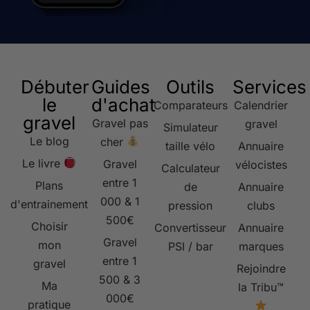
Débuter
Guides
Outils
Services
le
d'achat
Comparateurs
Calendrier
gravel
Gravel pas
gravel
Simulateur
Le blog
cher
taille vélo
Annuaire
Le livre
Gravel
vélocistes
Calculateur
entre 1
Plans
de
Annuaire
000 & 1
d'entrainement
pression
clubs
500€
Choisir
Convertisseur
Annuaire
Gravel
mon
PSI / bar
marques
entre 1
gravel
Rejoindre
500 & 3
Ma
la Tribu™
000€
pratique